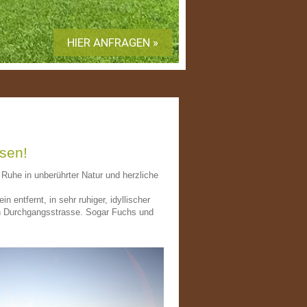
HIER ANFRAGEN »
sen!
uhe in unberührter Natur und herzliche
entfernt, in sehr ruhiger, idyllischer
n Durchgangsstrasse. Sogar Fuchs und