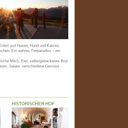
Enten und Hasen, Hund und Katzen,
hen. Ein wahres Tierparadies – ein
ische Milch, Eier, selbstgebackenes Brot
eeren, Salate, verschiedene Gemüse -
HISTORISCHER HOF