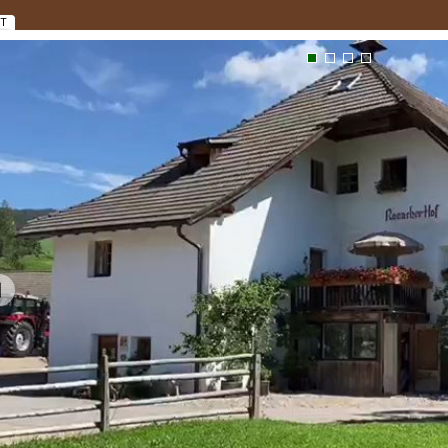
IT
1
2
3
4