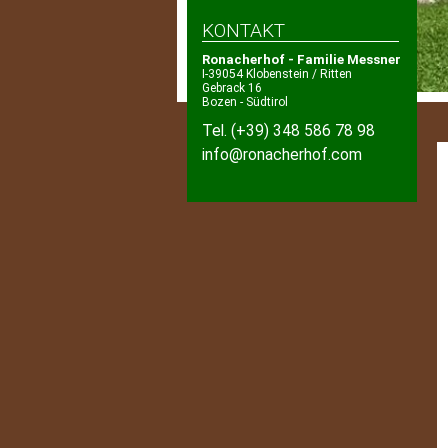
KONTAKT
Ronacherhof - Familie Messner
I-39054 Klobenstein / Ritten
Gebrack 16
Bozen - Südtirol
Tel.
(+39) 348 586 78 98
info@ronacherhof.com