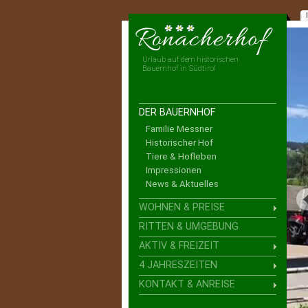
Urlaub auf dem historischen
Bauernhof in Südtirol
DER BAUERNHOF
Familie Messner
Historischer Hof
Tiere & Hofleben
Impressionen
News & Aktuelles
WOHNEN & PREISE
RITTEN & UMGEBUNG
AKTIV & FREIZEIT
4 JAHRESZEITEN
KONTAKT & ANREISE