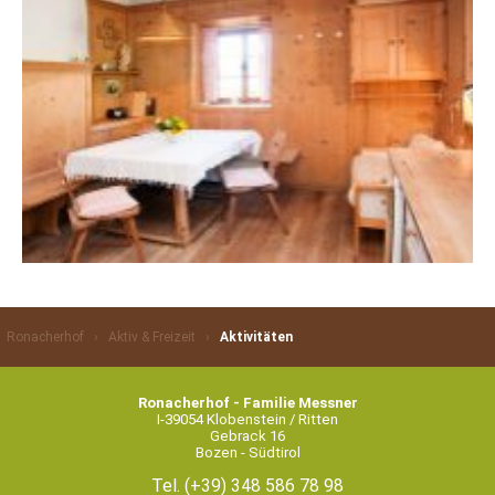
Ronacherhof
›
Aktiv & Freizeit
›
Aktivitäten
Ronacherhof - Familie Messner
I-39054 Klobenstein / Ritten
Gebrack 16
Bozen - Südtirol
Tel.
(+39) 348 586 78 98