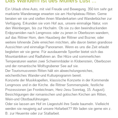
Das Wandern ist des Müllers Lust ...
Ein Urlaub ohne Auto, mit viel Freude und Bewegung. 350 km sehr gut
markierte Wanderwege erwarten sie am Hochplateau Ritten. Gerne
beraten wir sie und stellen ihnen Wanderkarten und Wanderbücher zur
Verfügung. Erkunden sie vom Hof aus, unsere einmalige Natur, von
den Weinbergen, bis zur Hochalm. Ob sie zu den beeindruckenden
Erdpyramiden nach Lengmoos oder zu jenen in Oberbozen wandern,
auf das Rittner Horn, dem Hausberg der Rittner und Bozner, oder
weitere lohnende Ziele erreichen möchten, alle davon bieten grandiose
Aussichten und einmalige Panoramen. Wenn es uns die Zeit erlaubt
begleiten wir sie gerne. Für ausdauernde Sportler bietet sich das
Mountainbiken und Radfahren an. Bei Hitze und sommerlichen
Temperaturen warten zwei Schwimmbäder in Klobenstein, Oberbozen
und der romantische Wolfsgrubener See auf sie.
Der Tourismusverein Ritten hält ein abwechslungsreiches,
wöchentliches Wander-und Kulturprogramm bereit.
Konzerte der Musikkapellen, klassische Konzerte in der Kommende
Lengmoos und in der Kirche. die Rittner Sommerspiele, festliche
Prozessionen (an Fronleichnam, Herz-Jesu Sonntag, 15. August).
Besichtigungen der romanischen und gotischen Kirchen am Ritten,
Wein-und Obstbauführungen.
Oder sie lassen am Hof im Liegestuhl ihre Seele baumeln. Vielleicht
werden sie neugierig auf unsere Hofarbeit?? Wir laden sie gerne ein z.
B. zur Heuernte oder zur Stallarbeit.