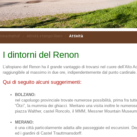
Ronacherhof
›
Attività e tempo libero
›
Attività
I dintorni del Renon
L’altopiano del Renon ha il grande vantaggio di trovarsi nel cuore dell’Alto
raggiungibile al massimo in due ore, indipendentemente dal punto cardinale.
Qui di seguito alcuni suggerimenti:
BOLZANO:
nel capoluogo provinciale trovate numerose possibilità, prima fra tut
“Ötzi”, la mummia dei ghiacci. Meritano una visita inoltre le numeros
piazza Walther, castel Roncolo, il MMM, Messner Mountain Museum 
MERANO:
è una città particolarmente adatta alle passeggiate ed escursioni. D
ed i giardini di Castel Trauttmansdorff.