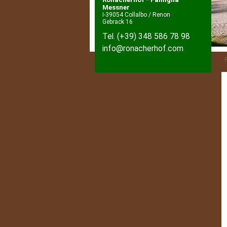
Messner
I-39054 Collalbo / Renon
Gebrack 16
Tel.
(+39) 348 586 78 98
info@ronacherhof.com