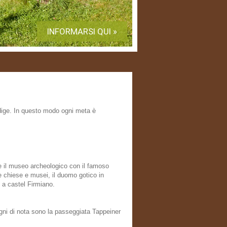
INFORMARSI QUI »
 Adige. In questo modo ogni meta è
te il museo archeologico con il famoso
e chiese e musei, il duomo gotico in
a castel Firmiano.
egni di nota sono la passeggiata Tappeiner