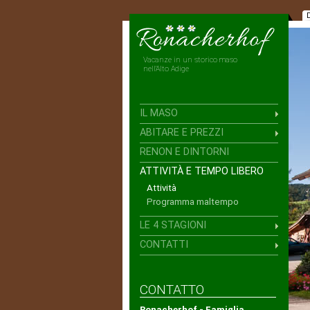
Vacanze in un storico maso
nell'Alto Adige
IL MASO
ABITARE E PREZZI
RENON E DINTORNI
ATTIVITÀ E TEMPO LIBERO
Attività
Programma maltempo
LE 4 STAGIONI
CONTATTI
CONTATTO
Ronacherhof - Famiglia