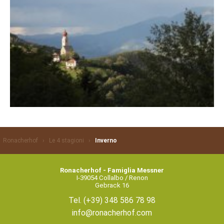
Ronacherhof
›
Le 4 stagioni
›
Inverno
Ronacherhof - Famiglia Messner
I-39054 Collalbo / Renon
Gebrack 16
Tel.
(+39) 348 586 78 98
info@ronacherhof.com