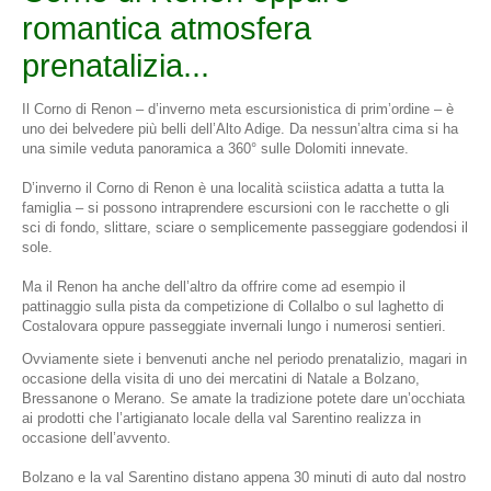
romantica atmosfera
prenatalizia...
Il Corno di Renon – d’inverno meta escursionistica di prim’ordine – è
uno dei belvedere più belli dell’Alto Adige. Da nessun’altra cima si ha
una simile veduta panoramica a 360° sulle Dolomiti innevate.
D’inverno il Corno di Renon è una località sciistica adatta a tutta la
famiglia – si possono intraprendere escursioni con le racchette o gli
sci di fondo, slittare, sciare o semplicemente passeggiare godendosi il
sole.
Ma il Renon ha anche dell’altro da offrire come ad esempio il
pattinaggio sulla pista da competizione di Collalbo o sul laghetto di
Costalovara oppure passeggiate invernali lungo i numerosi sentieri.
Ovviamente siete i benvenuti anche nel periodo prenatalizio, magari in
occasione della visita di uno dei mercatini di Natale a Bolzano,
Bressanone o Merano. Se amate la tradizione potete dare un’occhiata
ai prodotti che l’artigianato locale della val Sarentino realizza in
occasione dell’avvento.
Bolzano e la val Sarentino distano appena 30 minuti di auto dal nostro