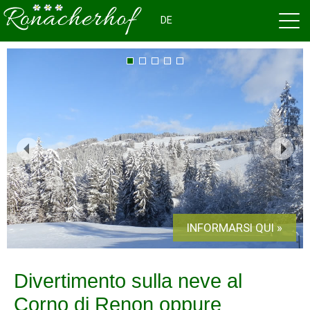
DE
1
2
3
4
5
INFORMARSI QUI »
Divertimento sulla neve al
Corno di Renon oppure