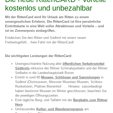
kostenlos und unbezahlbar
Mit der RittenCard wird Ihr Urlaub am Ritten zu einem
unvergesslichen Erlebnis. Die RittenCard ist Ihre persönliche
Eintrittskarte in eine Welt voller Attraktionen und Vorteile – und
ist im Zimmerpreis einbegriffen.
Entdecken Sie den Ritten und Südtirol mit einem neuen
Freiheitsgefühl... freie Fahrt mit der RittenCard!
Die wichtigsten Leistungen der RittenCard:
Uneingeschränkte Nutzung aller
öffentlichen Verkehrsmittel
Südtirols
inklusive der Rittner Schmalspurbahn und der Rittner
Seilbahn in die Landeshauptstadt Bozen
Eintritt in rund 80
Museen, Schlösser und Sammlungen
in
Südtirol (Ötzimuseum, Messner Mountain Museen, Schloss
Runkelstein, Plattner Bienenhof . . . Hinweis: saisonbedingt
haben bestimmt Museen im Winter geschlossen, beachten Sie
die jeweiligen Öffnungszeiten.
Eine tägliche Berg- und Talfahrt mit der
Bergbahn zum Rittner
Horn
Umfassendes
Kultur- und Wanderprogramm
am