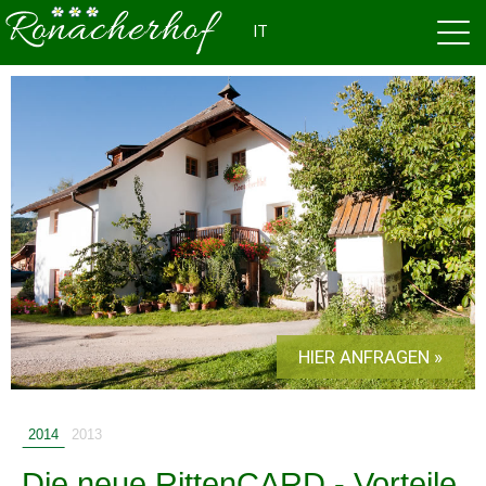
IT
HIER ANFRAGEN »
2014
2013
Die neue RittenCARD - Vorteile