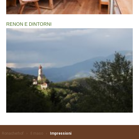
RENON E DINTORNI
Ronacherhof
›
Il maso
›
Impressioni